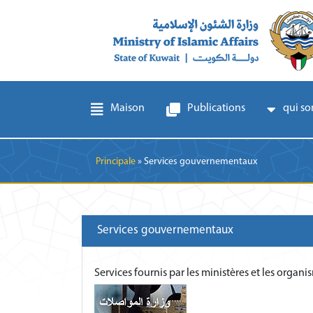
Maison
Publications
qui s
Breadcrumb
Principale
Services gouvernementaux
Services gouvernementaux
Services fournis par les ministères et les organi