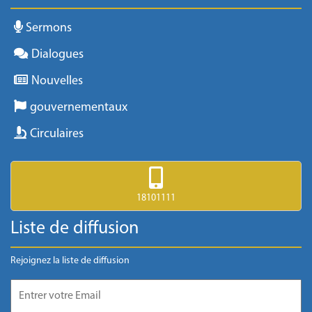
Sermons
Dialogues
Nouvelles
gouvernementaux
Circulaires
18101111
Liste de diffusion
Rejoignez la liste de diffusion