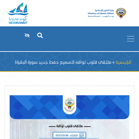
Breadcrumb
الرئيسية
ملتقى قلوب تواقه (تسميع حفط جديد سورة البقرة)