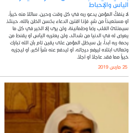
اليأس والإحباط
لا ينفكُّ المؤمن يدعو ربه في كل وقت وحين، سائلاً منه خيراً،
أو مستعيذاً من شرٍ، فإذا اقترن الدعاء بحُسن الظن بالله، حينئذ
سيمتلئ القلب رضا وطمأنينة، ولن يرى إلا الخير في كل ما
يعرض له في الدنيا من شدائد، ولن يعتريه اليأس أو يقنط من
رحمة ربه أبداً، بل سيظل المؤمن على يقين تام بأن الله تبارك
وتعالى ابتلاه ليرفع درجاته، أو ليدفع عنه شراً أكبر، أو ليجزيه
خيراً مما فقد عاجلاً أو آجلاً.
25 مارس 2019