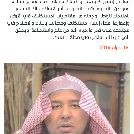
فما من إنسان إلا ويعتز بوطنه؛ لأنه مهد صباه ومدرج خطاه،
وموطن آبائه، ومأوى أبنائه، ولقد أقر الإسلام ذلك الشعور
بالانتماء للوطن وجعله من مقتضيات الاستخلاف في الأرض
وإعمارها، فكل إنسان مستخلف ومطالب بالبناء والاصلاح في
مجتمعه على قدر ما حباه الله من علم واستطاعة، ويمكن
القيام بذلك الواجب في مجالات شتى.
18 فبراير 2019