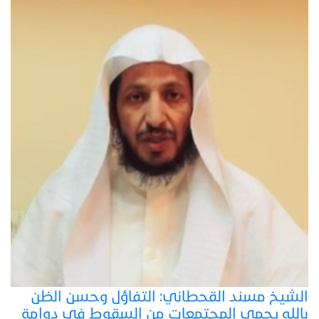
الشيخ مسند القحطاني: التفاؤل وحسن الظن
بالله يحمي المجتمعات من السقوط في دوامة