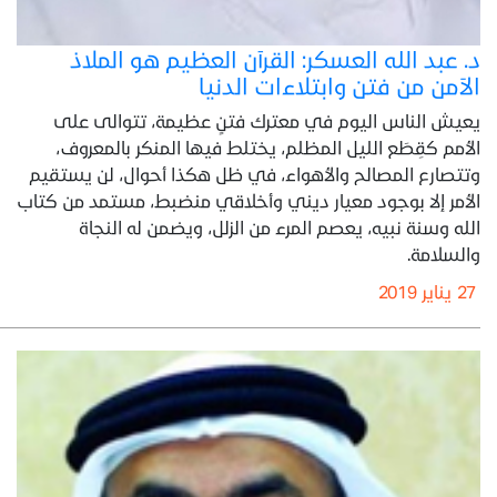
د. عبد الله العسكر: القرآن العظيم هو الملاذ
الآمن من فتن وابتلاءات الدنيا
يعيش الناس اليوم في معترك فتنٍ عظيمة، تتوالى على
الأمم كقِطَع الليل المظلم، يختلط فيها المنكر بالمعروف،
وتتصارع المصالح والأهواء، في ظل هكذا أحوال، لن يستقيم
الأمر إلا بوجود معيار ديني وأخلاقي منضبط، مستمد من كتاب
الله وسنة نبيه، يعصم المرء من الزلل، ويضمن له النجاة
والسلامة.
27 يناير 2019