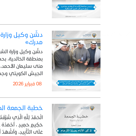
دشّن وكيل وزارة
مدرك»
دشّن وكيل وزارة الش
بمنطقة الخالدية، بحضو
منى سليمان الأحمد، 
الجيش الكويتي وجمعي
08 فبراير 2026
خطبة الجمعة المذاعة والموزعة بتاري
الْحَمْدُ لِلَّهِ الَّذِي شَرَّفَنَ
حَكِيمٍ حَمِيدٍ ، أَحْمَدُهُ عَل
عَلَى التَّأْبِيدِ، وَأَشْهَدُ أَن