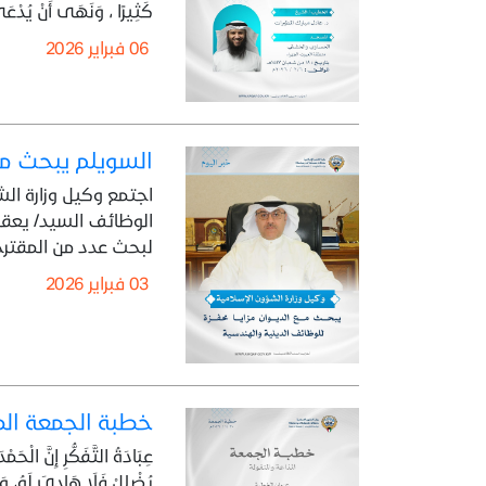
كَثِيرًا ، وَنَهَى أَنْ يُدْعَى 
06 فبراير 2026
السويلم يبحث مع 
اجتمع وكيل وزارة الش
الوظائف السيد/ يعقوب
لبحث عدد من المقترح
03 فبراير 2026
خطبة الجمعة المذاعة والموزعة بتاريخ
عِبَادَةُ التَّفَكُّرِ إِنَّ الْح
يُضْلِلْ فَلَا هَادِيَ لَهُ، وَأَ