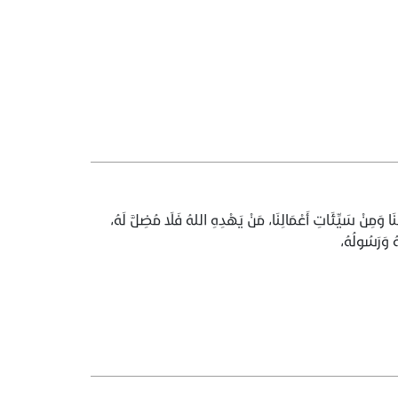
َا وَمِنْ سَيِّئَاتِ أَعْمَالِنَا، مَنْ يَهْدِهِ اللهُ فَلَا مُضِلَّ لَهُ،
هُ وَرَسُولُهُ،