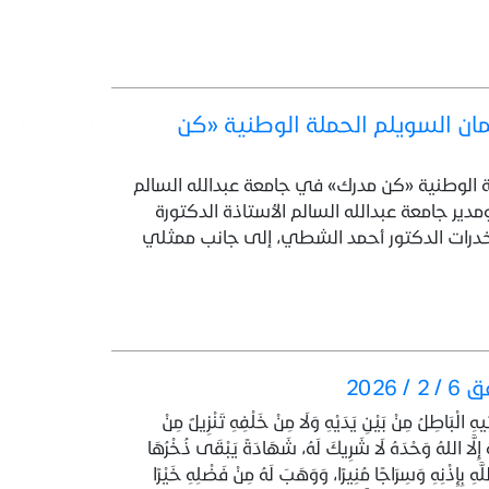
ان السويلم الحملة الوطنية «كن
ة الوطنية «كن مدرك» في جامعة عبدالله السالم
مدير جامعة عبدالله السالم الأستاذة الدكتورة
لمخدرات الدكتور أحمد الشطي، إلى جانب ممثلي
تِيهِ الْبَاطِلُ مِنْ بَيْنِ يَدَيْهِ وَلَا مِنْ خَلْفِهِ تَنْزِيلٌ مِنْ
َ إِلَّا اللهُ وَحْدَهُ لَا شَرِيكَ لَهُ، شَهَادَةً يَبْقَى ذُخْرُهَا
للَّهِ بِإِذْنِهِ وَسِرَاجًا مُنِيرًا، وَوَهَبَ لَهُ مِنْ فَضْلِهِ خَيْرًا