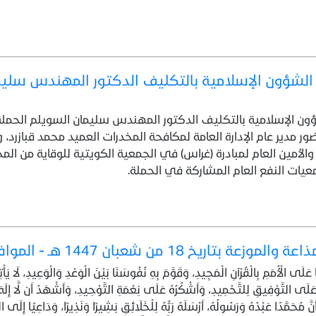
 الشؤون الإسلامية بالتكليف الدكتور المهندس سليم
ؤون الإسلامية بالتكليف الدكتور المهندس سليمان السويلم الحمل
ر مدير عام الإدارة العامة لمكافحة المخدرات العميد محمد قبازرد، و
والأمين العام لمبادرة (غراس) في الجمعية الكويتية للوقاية من ا
ات النفع العام المشاركة في الحملة.
خ 18 من شعبان 1447 هـ - الموافق 6 / 2 / 2026
ا عَلَى الْأُمَمِ بِالْقُرْآنِ الْمَجِيدِ، وَقَوَّمَ بِهِ نُفُوسَنَا بَيْنَ الْوَعْدِ وَالْوَعِيدِ، لَا يَأْ
َى التَّوْفِيقِ لِلتَّحْمِيدِ، وَأَشْكُرُهُ عَلَى نِعْمَةِ التَّوْحِيدِ، وَأَشْهَدُ أَن لَّا إِلَه
َّ مُحَمَّدًا عَبْدُهُ وَرَسُولُهُ، أَرْسَلَهُ رَبُّهُ لِلْخَلَائِقِ بَشِيرًا وَنَذِيرًا، وَدَاعِيًا إِلَى ا