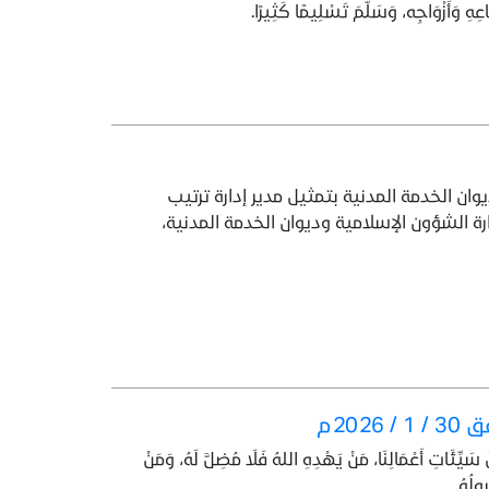
ِهِ وَأَزْوَاجِه، وَسَلَّمَ تَسْلِيمًا كَثِيرًا.
ن الخدمة المدنية بتمثيل مدير إدارة ترتيب
ة الشؤون الإسلامية وديوان الخدمة المدنية،
نْ سَيِّئَاتِ أَعْمَالِنَا، مَنْ يَهْدِهِ اللهُ فَلَا مُضِلَّ لَهُ، وَمَنْ
ُولُهُ.