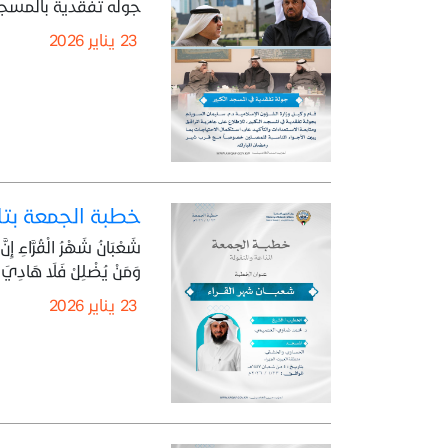
جوله تفقدية بالمسجد
23 يناير 2026
خطبة الجمعة بتاريخ 4 من شعبان 1447 هـ - الموافق 23
شَعْبَانُ شَهْرُ الْقُرَّاءِ إِنّ
وَمَنْ يُضْلِلْ فَلَا هَادِيَ لَه
23 يناير 2026