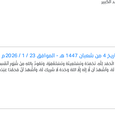
 الكبير
 / 1 / 2026م
َ الْحَمْدَ لِلَّهِ، نَحْمَدُهُ ونَسْتَعِينُهُ ونَسْتَغْفِرُهُ، وَنَعُوذُ بِاللهِ مِنْ شُرُورِ أَنْفُسِن
ُ، وَأَشْهَدُ أَن لَّا إِلَهَ إِلَّا اللهُ وَحْدَهُ لَا شَرِيكَ لَهُ، وَأَشْهَدُ أَنَّ مُحَمَّدًا عَبْدُ