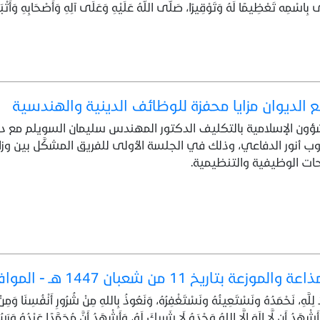
بِاسْمِه تَعْظِيمًا لَهُ وَتَوْقِيرًا، صَلَّى اللَّهُ عَلَيْهِ وَعَلَى آلِهِ وَأَصْحَابِهِ وَأَتْبَاع
الديوان مزايا محفزة للوظائف الدينية والهندسية
ؤون الإسلامية بالتكليف الدكتور المهندس سليمان السويلم مع ديوا
 أنور الدفاعي، وذلك في الجلسة الأولى للفريق المشكَّل بين وزار
ات الوظيفية والتنظيمية.
 11 من شعبان 1447 هـ - الموافق 30 / 1 / 2026م
َمْدَ لِلَّهِ، نَحْمَدُهُ ونَسْتَعِينُهُ ونَسْتَغْفِرُهُ، وَنَعُوذُ بِاللهِ مِنْ شُرُورِ أَنْفُسِنَا وَمِ
شْهَدُ أَن لَّا إِلَهَ إِلَّا اللهُ وَحْدَهُ لَا شَرِيكَ لَهُ، وَأَشْهَدُ أَنَّ مُحَمَّدًا عَبْدُهُ وَرَس