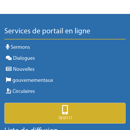
Services de portail en ligne
Sermons
Dialogues
Nouvelles
gouvernementaux
Circulaires
1810111