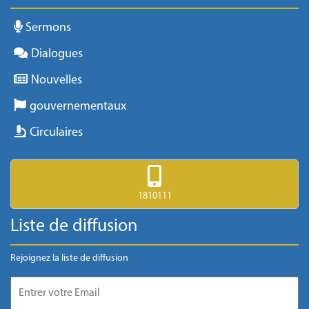
Sermons
Dialogues
Nouvelles
gouvernementaux
Circulaires
1810111
Liste de diffusion
Rejoignez la liste de diffusion