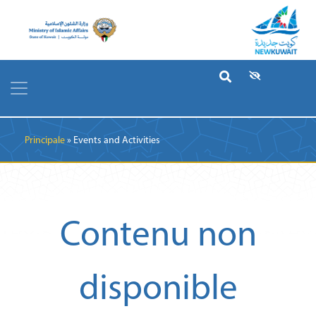
Breadcrumb
Principale
Events and Activities
Contenu non
disponible