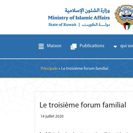
Maison
Publications
qui s
Breadcrumb
Principale
Le troisième forum familial
Le troisième forum familial
14 juillet 2020