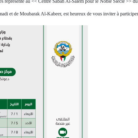
ques représenté au << Centre Sabah Al-Salem pour le Noble Siècle >> du
adi et de Moubarak Al-Kabeer, est heureux de vous inviter à participer 