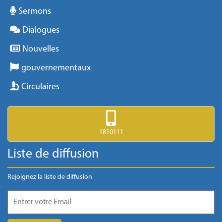
Sermons
Dialogues
Nouvelles
gouvernementaux
Circulaires
1810111
Liste de diffusion
Rejoignez la liste de diffusion