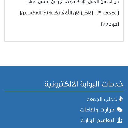
من أحسن العمل، {إِنَّا لَا نُضِيعُ أَجْرَ مَنْ أَحْسَنَ عَمَلًا}
[الكهف:٣٠] ، {وَاصْبِرْ فَإِنَّ اللَّهَ لَا يُضِيعُ أَجْرَ الْمُحْسِنِينَ}
[هود:١١٥].
خدمات البوابة الالكترونية
خطب الجمعه
حوارات ولقاءات
التعاميم الوزارية