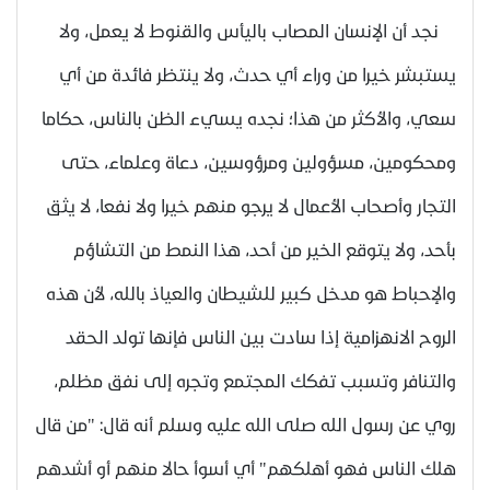
نجد أن الإنسان المصاب باليأس والقنوط لا يعمل، ولا
يستبشر خيرا من وراء أي حدث، ولا ينتظر فائدة من أي
سعي، والأكثر من هذا؛ نجده يسيء الظن بالناس، حكاما
ومحكومين، مسؤولين ومرؤوسين، دعاة وعلماء، حتى
التجار وأصحاب الأعمال لا يرجو منهم خيرا ولا نفعا، لا يثق
بأحد، ولا يتوقع الخير من أحد، هذا النمط من التشاؤم
والإحباط هو مدخل كبير للشيطان والعياذ بالله، لأن هذه
الروح الانهزامية إذا سادت بين الناس فإنها تولد الحقد
والتنافر وتسبب تفكك المجتمع وتجره إلى نفق مظلم،
روي عن رسول الله صلى الله عليه وسلم أنه قال: "من قال
هلك الناس فهو أهلكهم" أي أسوأ حالا منهم أو أشدهم