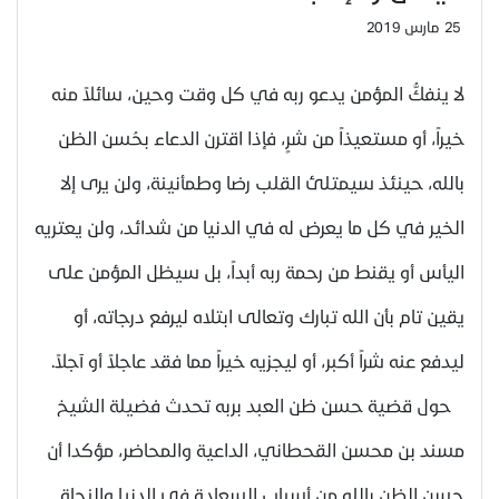
25 مارس 2019
لا ينفكُّ المؤمن يدعو ربه في كل وقت وحين، سائلاً منه
خيراً، أو مستعيذاً من شرٍ، فإذا اقترن الدعاء بحُسن الظن
بالله، حينئذ سيمتلئ القلب رضا وطمأنينة، ولن يرى إلا
الخير في كل ما يعرض له في الدنيا من شدائد، ولن يعتريه
اليأس أو يقنط من رحمة ربه أبداً، بل سيظل المؤمن على
يقين تام بأن الله تبارك وتعالى ابتلاه ليرفع درجاته، أو
ليدفع عنه شراً أكبر، أو ليجزيه خيراً مما فقد عاجلاً أو آجلاً.
حول قضية حسن ظن العبد بربه تحدث فضيلة الشيخ
مسند بن محسن القحطاني، الداعية والمحاضر، مؤكدا أن
حسن الظن بالله من أسباب السعادة في الدنيا والنجاة