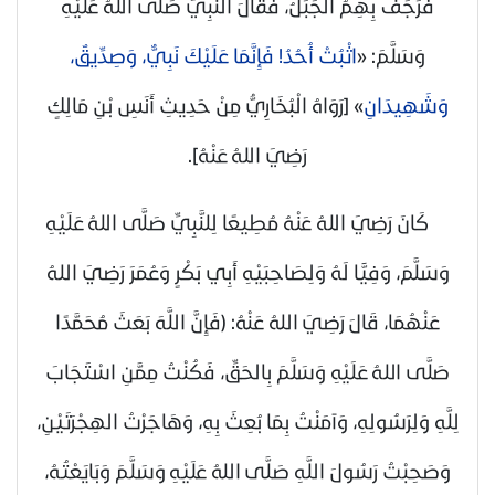
فَرَجَفَ بِهِمُ الْجَبَلُ، فَقَالَ النَّبِيُّ
صَلَّى اللهُ عَلَيْهِ
وَسَلَّمَ
: «
اثْبُتْ أُحُدُ! فَإِنَّمَا عَلَيْكَ نَبِيٌّ، وَصِدِّيقٌ،
وَشَهِيدَانِ
»
[رَوَاهُ الْبُخَارِيُّ مِنْ حَدِيثِ أَنَسِ بْنِ مَالِكٍ
رَضِيَ اللهُ عَنْهُ
]
.
كَانَ
رَضِيَ اللهُ عَنْهُ
مُطِيعًا لِلنَّبِيِّ
صَلَّى اللهُ عَلَيْهِ
وَسَلَّمَ
، وَفِيًّا لَهُ وَلِصَاحِبَيْهِ أَبِي بَكْرٍ وَعُمَرَ رَضِيَ اللهُ
عَنْهُمَا، قَالَ
رَضِيَ اللهُ عَنْهُ
: (فَإِنَّ اللَّهَ بَعَثَ مُحَمَّدًا
صَلَّى اللهُ عَلَيْهِ وَسَلَّمَ
بِالحَقِّ، فَكُنْتُ مِمَّنِ اسْتَجَابَ
لِلَّهِ وَلِرَسُولِهِ، وَآمَنْتُ بِمَا بُعِثَ بِهِ، وَهَاجَرْتُ الهِجْرَتَيْنِ،
وَصَحِبْتُ رَسُولَ اللَّهِ
صَلَّى اللهُ عَلَيْهِ وَسَلَّمَ
وَبَايَعْتُهُ،