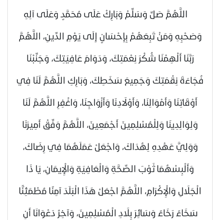
اللَّهُمَّ صَلِّ وَسَلِّمْ وَبَارِكْ عَلَى مُحَمَّدٍ وَعَلَى آلِهِ
وَصَحْبِهِ وَمَنْ تَبِعَهُمْ بِإِحْسَانٍ إِلَى يَوْمِ الدِّينِ، اللَّهُمَّ
رَبَّنَا أَلْهِمْنَا شُكْرَ نِعْمَتِكَ، وَدَوَامَ عَافِيَتِكَ، وَجَنِّبْنَا
فُجَاءَةَ نِقْمَتِكَ وَجَمِيعَ سَخَطِكَ، وَبَارِكِ اللَّهُمَّ لَنَا فِي
أَوْقَاتِنَا وَأَمْوَالِنَا، وَأَوْلَادِنَا وَأَزْوَاجِنَا، وَاغْفِرِ اللَّهُمَّ لَنَا
وَلِوَالِدِينَا وَلِلْمُسْلِمِينَ أَجْمَعِينَ، اللَّهُمَّ وَفِّقْ أَمِيرَنَا
وَوَلِيَّ عَهْدِهِ لِهُدَاكَ، وَاجْعَلْ عَمَلَهُمَا فِي رِضَاكَ،
وَأَلْبِسْهُمَا ثَوْبَ الصِّحَّةِ وَالْعَافِيَةِ وَالْإِيمَانِ، يَا ذَا
الْجَلَالِ وَالْإِكْرَامِ، اللَّهُمَّ اجْعَلْ هَذَا الْبَلَدَ آمِنًا مُطْمَئِنًّا
سَخَاءً رَخَاءً وَسَائِرَ بِلَادِ الْمُسْلِمِينَ، وَآخِرُ دَعْوَانَا أَنِ