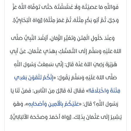
فَوَاللَّهِ مَا عَصَيْتُهُ وَلَا غَشَشْتُهُ حَتَّى تَوَفَّاهُ اللَّهُ عَزَّ
وَجَلَّ، ثُمَّ أَبُو بَكْرٍ مِثْلُهُ، ثُمَّ عُمَرُ مِثْلُهُ)
[رَوَاهُ الْبُخَارِيُّ]
.
وَعِنْدَ حُلُولِ الْفِتَنِ وَتَغَيُّرِ الزَّمَانِ، أَرْشَدَ النَّبِيُّ
صَلَّى
اللهُ عَلَيْهِ وَسَلَّمَ
إِلَى التَّمَسُّكِ بِهَدْيِ عُثْمَانَ، عَنْ أَبِي
هُرَيْرَةَ
رَضِيَ اللهُ عَنْهُ
قَالَ: إِنِّي سَمِعْتُ رَسُولَ اللَّهِ
صَلَّى اللهُ عَلَيْهِ وَسَلَّمَ
يَقُولُ: «
إِنَّكُمْ تَلْقَوْنَ بَعْدِي
فِتْنَةً وَاخْتِلَافًا!
» فَقَالَ لَهُ قَائِلٌ مِنَ النَّاسِ: فَمَنْ لَنَا يَا
رَسُولَ اللَّهِ؟ قَالَ: «
عَلَيْكُمْ بِالْأَمِينِ وَأَصْحَابِهِ
»، وَهُوَ
يُشِيرُ إِلَى عُثْمَانَ بِذَلِكَ.
[رَوَاهُ أَحْمَدُ وَصَحَّحَهُ الأَلبَانِيُّ]
.