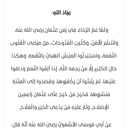
عِبَادَ اللهِ
:
وَلَمَّا عَمَّ الرَّخَاءُ فِي زَمَنِ عُثْمَانَ
رَضِيَ اللهُ عَنْهُ
،
وَانْتَشَرَ الْأَمْنُ، وَكَثُرَتِ الْفُتُوحَاتُ، مَلَّ مَرْضَى الْقُلُوبِ
النِّعْمَةَ، وَاسْتَبْدَلُوا الْعَيْشَ الهَنِيَّ بِالنِّقْمَةِ، وَهَكَذَا
حَالُ الكَثِيرِ إِلَّا مَنْ رَحِمَهُ اللَّهُ، إِذَا أَلِفُوا النِّعَمَ وَدَامُوا
عَلَيْهَا، لَمْ يَلْبَثُوا أَنْ يَكْفُرُوهَا، وَقَصَدُوا إلَى الْفِتْنَةِ
فَنَشَرُوهَا، فَخَرَجَ مَنْ خَرَجَ عَلَى عُثْمَانَ زَاعِمِينَ
الْإِصْلَاحَ، وَثَارَ عَلَيْهِ مَنْ يَدَّعِي الْخَيْرَ وَالْفَلَاحَ.
عَنْ أَبِي مُوسَى الأَشْعَرِيِّ
رَضِيَ اللهُ عَنْهُ
أَنَّهُ قَالَ: