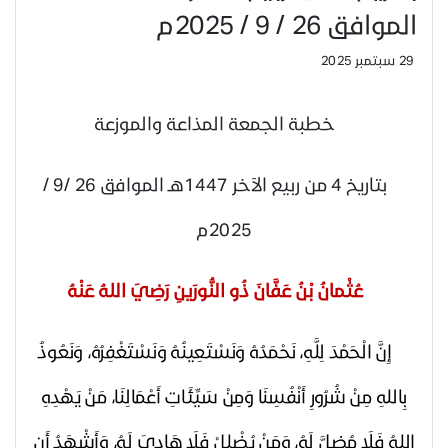
الموافق 26 / 9 / 2025م
29 سبتمبر 2025
خطبة الجمعة المذاعة والموزعة
بتاريخ
4 من ربيع الآخر 1447هـ الموافق 26
/9 /
2025م
عُثْمانُ بْنُ عَفَّانَ ذُو النُّورَينِ رَضِيَ اللهُ عَنْهُ
إِنَّ الْحَمْدَ لِلَّهِ، نَحْمَدُهُ وَنَسْتَعِينُهُ وَنَسْتَغْفِرُهُ، وَنَعُوذُ
بِاللهِ مِنْ شُرُورِ أَنْفُسِنَا وَمِنْ سَيِّئَاتِ أَعْمَالِنَا، مَنْ يَهْدِهِ
اللهُ فَلَا مُضِلَّ لَهُ، وَمَنْ يُضْلِلْ فَلَا هَادِيَ لَهُ، وَأَشْهَدُ أَن