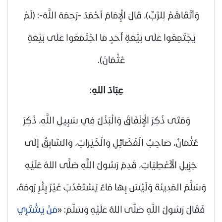
وَأَتْقَاهُمْ لِلرَّبِّ)، قَالَ الْإِمَامُ أَحْمَدُ -رَحِمَهُ اللَّهُ-: (لَمْ
يَجْتَمِعُوا عَلَى بَيْعَةِ أَحَدٍ مَا اجْتَمَعُوا عَلَى بَيْعَةِ
عُثْمَانَ).
عِبَادَ اللهِ
:
وَمَتَى ذُكِرَ الْإِنْفَاقُ وَالْبَذْلُ فِي سَبِيلِ اللَّهِ، ذُكِرَ
عُثْمَانُ، صَاحِبُ الْفَضَائِلِ وَالْخَيْرَاتِ، وَالسَّابِقُ إلَى
جَزِيلِ الْأَعْطِيَاتِ، قَدِمَ رَسُولُ اللَّهِ
صَلَّى اللهُ عَلَيْهِ
وَسَلَّمَ
المَدِينَةَ وَلَيْسَ بِهَا مَاءٌ يُسْتَعْذَبُ غَيْرُ بِئْرِ رُومَةَ،
فَقَالَ رَسُولُ اللَّهِ
صَلَّى اللهُ عَلَيْهِ وَسَلَّمَ
: «
مَنْ يَشْتَرِي