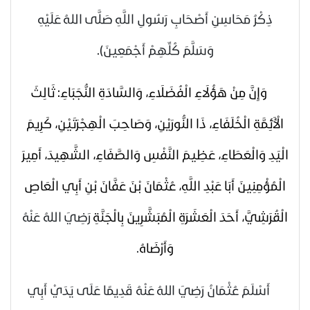
ذِكْرُ مَحَاسِنِ أَصْحَابِ رَسُولِ اللَّهِ
صَلَّى اللهُ عَلَيْهِ
وَسَلَّمَ
كُلِّهِمْ أَجْمَعِينَ).
وَإِنَّ مِنْ هَؤُلَاءِ الْفُضَلَاءِ، وَالسَّادَةِ النُّجَبَاءِ: ثَالِثَ
الْأَئِمَّةِ الْخُلَفَاءِ، ذَا النُّورَيْنِ، وَصَاحِبَ الْهِجْرَتَيْنِ، كَرِيمَ
الْيَدِ وَالْعَطَاءِ، عَظِيمَ النَّفْسِ وَالصَّفَاءِ، الشَّهِيدَ، أَمِيرَ
الْمُؤْمِنِينَ أَبَا عَبْدِ اللَّهِ، عُثْمَانَ بْنَ عَفَّانَ بْنِ أَبِي الْعَاصِ
الْقُرَشِيَّ، أَحَدَ الْعَشَرَةِ الْمُبَشَّرِينَ بِالْجَنَّةِ
رَضِيَ اللهُ عَنْهُ
وَأَرْضَاهُ
.
أَسْلَمَ عُثْمَانُ
رَضِيَ اللهُ عَنْهُ
قَدِيمًا عَلَى يَدَيْ أَبِي