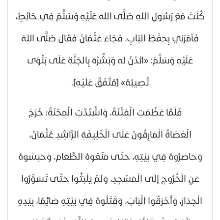
كُنْتُ مَعَ رَسُولِ اللهِ
صَلَّى اللهُ عَلَيْهِ وَسَلَّمَ
فِي حَائِطٍ،
فَأَمَرَنِي بِحِفْظِ البَابِ، فَجَاءَ عُثْمَانُ فَقَالَ
صَلَّى اللهُ
عَلَيْهِ وَسَلَّمَ
: «ائذَنْ له وَبَشِّرْهُ بِالجَنَّةِ عَلَى بَلْوَى
تُصِيبُهُ»
[مُتَّفَقٌ عَلَيْهِ]
.
فَلَمَّا عَظُمَتِ الْفِتْنَةُ، وَاشْتَدَّتِ الْمِحْنَةُ؛ خَرَجَ
الْعُصَاةُ الْمَارِقُونَ عَلَى الْخَلِيفَةِ الرَّاشِدِ عُثْمَانَ،
وَحَاصَرُوهُ فِي بَيْتِهِ، حَتَّى مَنَعُوهُ الطَّعَامَ، وَحَبَسُوهُ
عَنِ الْخُرُوجِ إلَى الْمَسْجِدِ، وَلَمْ يَلْبَثُوا حَتَّى تَسَوَّرُوا
الْجِدَارَ، وَأَحْرَقُوا الْبَابَ، وَقَتَلُوهُ فِي بَيْتِهِ صَائِمًا، بِيَدِهِ