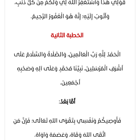
قَوْلِي هَذَا وَأَسْتَغْفِرُ اللهَ لِي وَلَكُمْ مِنْ كُلِّ ذَنْبٍ،
وَأَتُوبُ إِلَيْهِ؛ إِنَّهُ هُوَ الْغَفُورُ الرَّحِيمُ.
الخطبة الثانية
الْحَمْدُ لِلَّهِ رَبِّ الْعَالَمِينَ، وَالصَّلَاةُ وَالسَّلَامُ عَلَى
أَشْرَفِ الْمُرْسَلِينَ، نَبِيِّنَا مُحَمَّدٍ وَعَلَى آلِهِ وَصَحْبِهِ
أَجْمَعِينَ.
أَمَّا بَعْدُ
:
فَأُوصِيكُمْ وَنَفْسِي بِتَقْوَى اللهِ تَعَالَى؛ فَإِنَّ مَنِ
اتَّقَى اللهَ وَقَاهُ، وَعَصَمَهُ وَآوَاهُ.