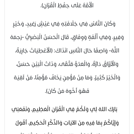
الْأُمَّةَ عَلَى حِفْظِ الْقُرْآنِ).
وَكَانَ النَّاسُ فِي خِلَافَتِهِ فِي عَيْشٍ رَغِيدٍ، وَخَيْرٍ
وَفِيرٍ، وَفِي أُلْفَةٍ وَوِفَاقٍ، قَالَ الْحَسَنُ الْبَصْرِيُّ -رَحِمَهُ
اللَّهُ- وَاصِفًا حَالَ النَّاسِ آنَذَاكَ: (الْأَعْطِيَاتُ جَارِيَةٌ،
وَالْأَرْزَاقُ دَارَّةٌ، وَالْعَدُوُّ مُتَّقًى، وَذَاتُ الْبَيْنِ حَسَنٌ،
وَالْخَيْرُ كَثِيرٌ، وَمَا مِنْ مُؤْمِنٍ يَخَافُ مُؤْمِنًا، مَنْ لَقِيَهُ
فَهُوَ أَخُوهُ مَنْ كَانَ).
بَارَكَ اللهُ لِي وَلَكُمْ فِي الْقُرْآنِ الْعَظِيمِ، وَنَفَعَنِي
وَإِيَّاكُمْ بِمَا فِيهِ مِنَ الآيَاتِ وَالذِّكْرِ الْحَكِيمِ، أَقُولُ