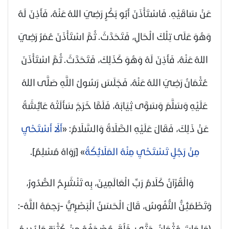
عَنْ سَاقَيْهِ. فَاسْتَأْذَنَ أَبُو بَكْرٍ
رَضِيَ اللهُ عَنْهُ
، فَأَذِنَ لَهُ
وَهُوَ عَلَى تِلْكَ الْحَالِ، فَتَحَدَّثَ. ثُمَّ اسْتَأْذَنَ عُمَرُ
رَضِيَ
اللهُ عَنْهُ
، فَأَذِنَ لَهُ وَهُوَ كَذَلِكَ، فَتَحَدَّثَ. ثُمَّ اسْتَأْذَنَ
عُثْمَانُ
رَضِيَ اللهُ عَنْهُ
، فَجَلَسَ رَسُولُ اللَّهِ
صَلَّى اللهُ
عَلَيْهِ وَسَلَّمَ
وَسَوَّى ثِيَابَهُ، فَلَمَّا خَرَجَ سَأَلَتْهُ عَائِشَةُ
عَنْ ذَلِكَ، فَقَالَ عَلَيْهِ الصَّلَاةُ وَالسَّلَامُ: «
أَلَا أَسْتَحْيِ
مِنْ رَجُلٍ تَسْتَحْيِ مِنْهُ المَلَائِكَةُ
»
[رَوَاهُ مُسْلِمٌ]
.
وَالْقُرْآنُ كَلَامُ رَبِّ الْعَالَمِينَ، بِه تَنْشَرِحُ الصُّدُورُ،
وَتَطْمَئِنُّ النُّفُوسُ، قَالَ الْحَسَنُ الْبَصْرِيُّ -رَحِمَهُ اللَّهُ-:
(مَا مَاتَ عُثْمَانُ حَتَّى خَلُقَ مُصْحَفُهُ مِنْ كَثْرَةِ مَا يُدِيمُ