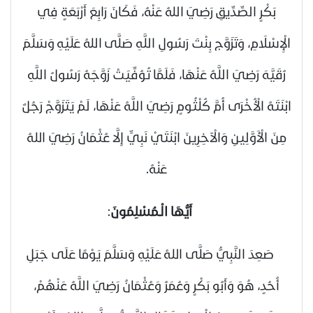
بَكْرٍ الصِّدِّيقِ
رَضِيَ اللهُ عَنْهُ
، فَكَانَ رَابِعَ أَرْبَعَةٍ فِي
الْإِسْلَامِ، وَتَزَوَّج بِنْتَ رَسُولِ اللَّهِ
صَلَّى اللهُ عَلَيْهِ وَسَلَّمَ
رُقَيَّهَ رَضِيَ اللَّهُ عَنْهَا، فَلَمَّا تُوُفِّيَتْ زَوَّجَهُ رَسُولُ اللَّهِ
ابْنَتَهُ الْأُخْرَى أُمَّ كُلْثُومٍ رَضِيَ اللَّهُ عَنْهَا، لَمْ يَتَزَوَّجْ رَجُلٌ
مِنَ الْأَوَّلِينِ وَالْآخِرِينَ ابْنَتَيْ نَبِيٍّ إِلَّا عُثْمَانُ
رَضِيَ اللهُ
عَنْهُ
.
أَيُّهَا الْـمُسْلِمُونَ
:
صَعِدَ النَّبِيُّ
صَلَّى اللهُ عَلَيْهِ وَسَلَّمَ
يَوْمًا عَلَى جَبَلِ
أُحُدٍ، هُوَ وَأَبُو بَكْرٍ وَعُمَرُ وَعُثْمَانُ رَضِيَ اللَّهُ عَنْهُمْ،