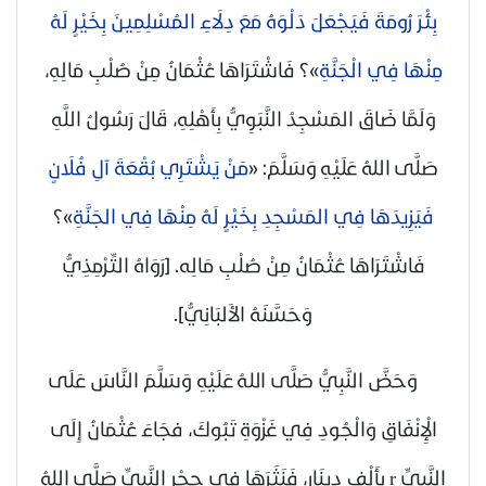
بِئْرَ رُومَةَ فَيَجْعَلَ دَلْوَهُ مَعَ دِلَاءِ المُسْلِمِينَ بِخَيْرٍ لَهُ
مِنْهَا فِي الْجَنَّةِ
»؟ فَاشْتَرَاهَا عُثْمَانُ مِنْ صُلْبِ مَالِهِ،
وَلَمَّا ضَاقَ المَسْجِدُ النَّبَوِيُّ بِأَهْلِهِ، قَالَ رَسُولُ اللَّهِ
صَلَّى اللهُ عَلَيْهِ وَسَلَّمَ
: «
مَنْ يَشْتَرِي بُقْعَةَ آلِ فُلَانٍ
فَيَزِيدَهَا فِي المَسْجِدِ بِخَيْرٍ لَهُ مِنْهَا فِي الجَنَّةِ
»؟
فَاشْتَرَاهَا عُثْمَانُ مِنْ صُلْبِ مَالِه.
[رَوَاهُ التِّرْمِذِيُّ
وَحَسَّنَهُ الأَلبَانِيُّ]
.
وَحَضَّ النَّبِيُّ
صَلَّى اللهُ عَلَيْهِ وَسَلَّمَ
النَّاسَ عَلَى
الْإِنْفَاقِ وَالْجُودِ فِي غَزْوَةِ تَبُوكَ، فجَاءَ عُثْمَانُ إِلَى
النَّبِيِّ
r
بِأَلْفِ دِينَارٍ، فَنَثَرَهَا فِي حِجْرِ النَّبِيِّ
صَلَّى اللهُ