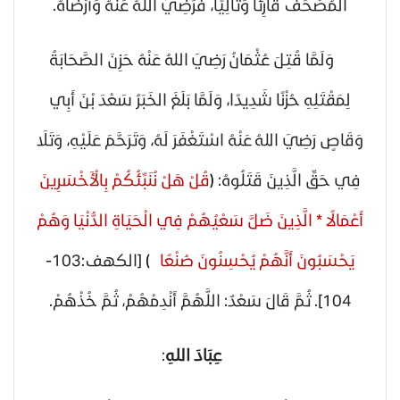
الْمُصْحَفُ قَارِئًا وَتَالِيًا، فَرَضِيَ اللَّهُ عَنْهُ وَأَرْضَاهُ.
وَلَمَّا قُتِلَ عُثْمَانُ
رَضِيَ اللهُ عَنْهُ
حَزِنَ الصَّحَابَةُ
لِمَقْتَلِهِ حُزْنًا شَدِيدًا، وَلَمَّا بَلَغَ الخَبَرُ سَعْدَ بْنَ أَبِي
وَقَاصٍ
رَضِيَ اللهُ عَنْهُ
اسْتَغْفَرَ لَهُ، وَتَرَحَّمَ عَلَيْهِ، وَتَلَا
فِي حَقِّ الَّذِينَ قَتَلُوهُ:
)
قُلْ هَلْ نُنَبِّئُكُمْ بِالْأَخْسَرِينَ
أَعْمَالًا * الَّذِينَ ضَلَّ سَعْيُهُمْ فِي الْحَيَاةِ الدُّنْيَا وَهُمْ
يَحْسَبُونَ أَنَّهُمْ يُحْسِنُونَ صُنْعًا
(
[الكهف:103-
104]
. ثُمَّ قَالَ سَعْدٌ: اللَّهُمَّ أَنْدِمْهُمْ، ثُمَّ خُذْهُمْ.
عِبَادَ اللهِ
: