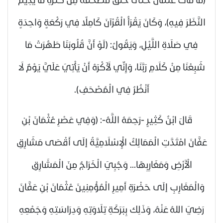
النَّظَرَ فِيهِ)، وَكَانَ يَقْرَأُ الْقُرْآنَ كَامِلًا فِي رَكْعَةٍ وَاحِدَةٍ
فِي صَلَاةِ اللَّيْلِ، وَيَقُولُ: (لَوْ أَنَّ قُلُوبَنَا طَهُرَتْ مَا
شَبِعْنَا مِنْ كَلَامِ رَبَّنَا،
وَإِنِّي لَأَكْرَهُ أَنْ يَأْتِيَ عَلَيَّ يَوْمٌ لَا
أَنْظُرُ فِي الْمُصْحَفِ).
قَالَ ابْنُ كَثِيرٍ -رَحِمَهُ اللَّهُ-: (وَفِي عَصْرِ عُثْمَانَ بْنِ
عَفَّانَ امْتَدَّتِ الْمَمَالِكُ الْإِسْلَامِيَّةُ إلَى أَقْصَى مَشَارِقِ
الْأَرْضِ وَمَغَارِبِهَا... وَجُبِيَ الْخَرَاجُ مِنَ الْمَشَارِقِ
وَالْمَغَارِبِ إلَى حَضْرَةِ أَمِيرِ الْمُؤْمِنِينَ عُثْمَانَ بْنِ عَفَّانَ
رَضِيَ اللهُ عَنْهُ
، وَذَلِك بِبَرَكَةِ تِلَاوَتِهِ وَدِرَاسَتِهِ وَجَمْعِهِ