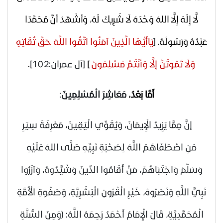
لَّا إِلَهَ إِلَّا اللهُ وَحْدَهُ لَا شَرِيكَ لَهُ، وَأَشْهَدُ أَنَّ مُحَمَّدًا
عَبْدُهُ وَرَسُولُهُ.
]
يَاأَيُّهَا الَّذِينَ آمَنُوا اتَّقُوا اللَّهَ حَقَّ تُقَاتِهِ
وَلَا تَمُوتُنَّ إِلَّا وَأَنْتُمْ مُسْلِمُونَ
[
[آل عمران:102]
.
أَمَّا بَعْدُ
،
مَعَاشِرَ الْمُسْلِمِينَ
:
إنَّ مِمَّا يَزِيدُ الْإِيمَانَ، وَيُقَوِّي الْيَقِينَ، مَعْرِفَةَ سِيَرِ
مَنِ اصْطَفَاهُمُ اللَّهُ لِصُحْبَةِ نَبِيِّهِ
صَلَّى اللهُ عَلَيْهِ
وَسَلَّمَ
وَاجْتَبَاهُمْ، مَنْ أَقَامُوا الدِّينَ وَشَيَّدُوهُ، وَآزَرُوا
نَبِيَّ اللَّهِ وَنَصَرُوهُ، خَيْرِ الْقُرُونِ الْبَشَرِيَّةِ، وَصَفْوةِ الْأُمَّةِ
الْمُحَمَّدِيَّةِ، قَالَ الْإِمَامُ أَحْمَدُ رَحِمَهُ اللَّهُ: (وَمِنَ السُّنَّةِ