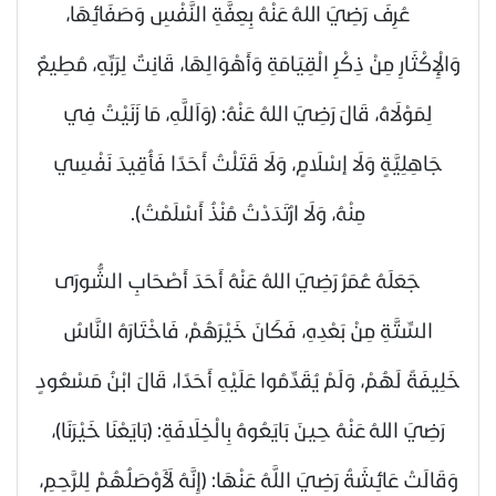
عُرِفَ
رَضِيَ اللهُ عَنْهُ
بِعِفَّةِ النَّفْسِ وَصَفَائِهَا،
وَالْإِكْثَارِ مِنْ ذِكْرِ الْقِيَامَةِ وَأَهْوَالِهَا، قَانِتٌ لِرَبِّهِ، مُطِيعٌ
لِمَوْلَاهُ، قَالَ
رَضِيَ اللهُ عَنْهُ
: (وَاَللَّهِ، مَا زَنَيْتُ فِي
جَاهِلِيَّةٍ وَلَا إسْلَامٍ، وَلَا قَتَلْتُ أَحَدًا فَأُقِيدَ نَفْسِي
مِنْهُ، وَلَا ارْتَدَدْتُ مُنْذُ أَسْلَمْتُ).
جَعَلَهُ عُمَرُ
رَضِيَ اللهُ عَنْهُ
أَحَدَ أَصْحَابِ الشُّورَى
السِّتَّةِ مِنْ بَعْدِهِ، فَكَانَ خَيْرَهُمْ، فَاخْتَارَهُ النَّاسُ
خَلِيفَةً لَهُمْ، وَلَمْ يُقَدِّمُوا عَلَيْهِ أَحَدًا، قَالَ ابْنُ مَسْعُودٍ
رَضِيَ اللهُ عَنْهُ
حِينَ بَايَعُوهُ بِالْخِلَافَةِ: (بَايَعْنَا خَيْرَنَا)،
وَقَالَتْ عَائِشَةُ رَضِيَ اللَّهُ عَنْهَا: (إِنَّهُ لَأَوْصَلُهُمْ لِلرَّحِمِ،