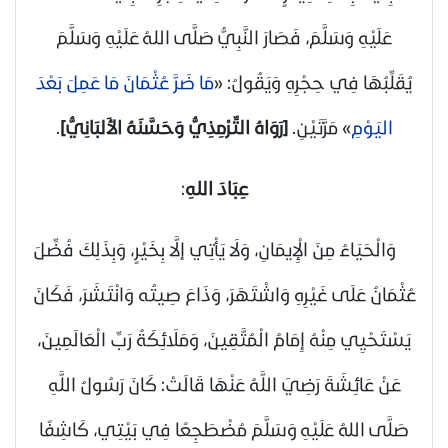
عَلَيْهِ وَسَلَّمَ
، فَصَارَ النَّبِيُّ
صَلَّى اللهُ عَلَيْهِ وَسَلَّمَ
يُقَلِّبُهَا فِي حِجْرِهِ وَيَقُولُ: «
مَا ضَرَّ عُثْمَانَ مَا عَمِلَ بَعْدَ
اليَوْمِ
» مَرَّتَيْنِ.
[رَوَاهُ التِّرْمِذِيُّ وَحَسَّنَهُ الأَلبَانِيُّ]
.
عِبَادَ اللهِ
:
وَالْحَيَاءُ مِنَ الْإِيمَانِ، وَلَا يَأْتِي إلَّا بِخَيْرٍ، وَبِذَلِكَ فُضِّلَ
عُثْمَانُ عَلَى غَيْرِهِ وَاشْتَهَرَ، وَذَاعَ صِيتُه وَانْتَشَرَ، فَكَانَ
يَسْتَحْيِي مِنْهُ إِمَامُ الْمُتَّقِينَ، وَمَلَائِكَةُ رَبِّ الْعَالَمِينَ،
عَنْ عَائِشَةَ رَضِيَ اللَّهُ عَنْهَا قَالَتْ: كَانَ رَسُولُ اللَّهِ
صَلَّى اللهُ عَلَيْهِ وَسَلَّمَ
مُضْطَجِعًا فِي بَيْتِي، كَاشِفًا