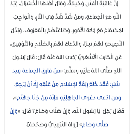
إِنَّ عَاقِبَةَ الْفِتَنِ وَخِيمَةٌ، وَمَآلُ أَهْلِهَا الْخُسْرَانُ، وَيَدُ
اللَّهِ مَعَ الْجَمَاعَةِ، وَمَنْ شَذَّ شَذَّ فِي النَّارِ، وَالْوَاجِبُ
الِاجْتِمَاعُ مَعَ وُلَاةِ الْأُمُورِ، وَطَاعَتُهُمْ بِالْمَعْرُوفِ، وَبَذْلُ
النَّصِيحَةِ لَهُمْ سِرًّا، وَالدُّعَاءُ لَهُمْ بِالصَّلَاحِ وَالتَّوْفِيقِ،
عَنِ الْحَارِثِ الْأَشْعَرِيِّ
رَضِيَ اللهُ عَنْهُ
قَالَ: قَالَ رَسُولُ
اللهِ
صَلَّى اللهُ عَلَيْهِ وَسَلَّمَ
: «
مَنْ فَارَقَ الجَمَاعَةَ قِيدَ
شِبْرٍ؛ فَقَدْ خَلَعَ رِبْقَةَ الإِسْلَامِ مِنْ عُنُقِهِ إِلَّا أَنْ يَرْجِعَ،
وَمَنِ ادَّعَى دَعْوَى الجَاهِلِيَّةِ فَإِنَّهُ مِنْ جُثَا جَهَنَّمَ
»،
فَقَالَ رَجُلٌ: يَا رَسُولَ اللَّهِ، وَإِنْ صَلَّى وَصَامَ؟ قَالَ: «
وَإِنْ
صَلَّى وَصَامَ
»
[رَوَاهُ التِّرْمِذِيُّ وَصَحَّحَهُ]
.