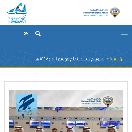
Breadcrumb
الرئيسية
السويلم يشيد بنجاح موسم الحج ١٤٤٧ هـ