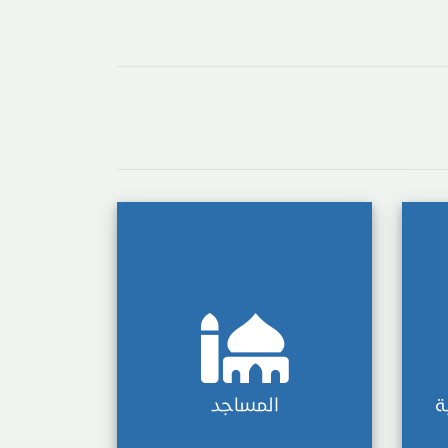
ة
المساجد