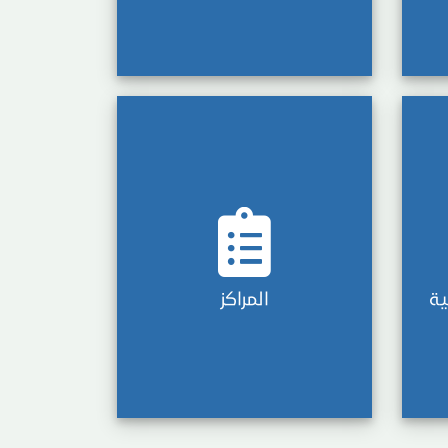
ية
المراكز