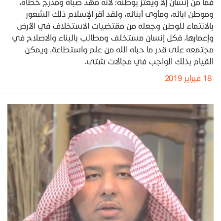
فما من إنسان إلا ويعتز بوطنه؛ لأنه مهد صباه ومدرج خطاه،
وموطن آبائه، ومأوى أبنائه، ولقد أقر الإسلام ذلك الشعور
بالانتماء للوطن وجعله من مقتضيات الاستخلاف في الأرض
وإعمارها، فكل إنسان مستخلف ومطالب بالبناء والاصلاح في
مجتمعه على قدر ما حباه الله من علم واستطاعة، ويمكن
القيام بذلك الواجب في مجالات شتى.
18 فبراير 2019