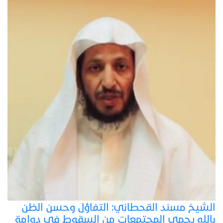
الشيخ مسند القحطاني: التفاؤل وحسن الظن
بالله يحمي المجتمعات من السقوط في دوامة