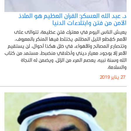
د. عبد الله العسكر: القرآن العظيم هو الملاذ
الآمن من فتن وابتلاءات الدنيا
يعيش الناس اليوم في معترك فتنٍ عظيمة، تتوالى على
الأمم كقِطَع الليل المظلم، يختلط فيها المنكر بالمعروف،
وتتصارع المصالح والأهواء، في ظل هكذا أحوال، لن يستقيم
الأمر إلا بوجود معيار ديني وأخلاقي منضبط، مستمد من كتاب
الله وسنة نبيه، يعصم المرء من الزلل، ويضمن له النجاة
والسلامة.
27 يناير 2019