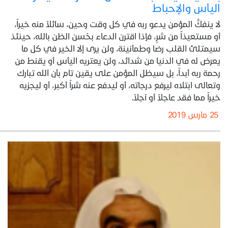
اليأس والإحباط
لا ينفكُّ المؤمن يدعو ربه في كل وقت وحين، سائلاً منه خيراً،
أو مستعيذاً من شرٍ، فإذا اقترن الدعاء بحُسن الظن بالله، حينئذ
سيمتلئ القلب رضا وطمأنينة، ولن يرى إلا الخير في كل ما
يعرض له في الدنيا من شدائد، ولن يعتريه اليأس أو يقنط من
رحمة ربه أبداً، بل سيظل المؤمن على يقين تام بأن الله تبارك
وتعالى ابتلاه ليرفع درجاته، أو ليدفع عنه شراً أكبر، أو ليجزيه
خيراً مما فقد عاجلاً أو آجلاً.
25 مارس 2019